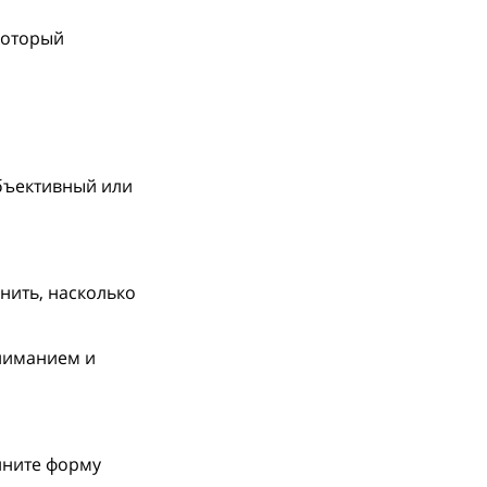
который
объективный или
нить, насколько
вниманием и
лните форму