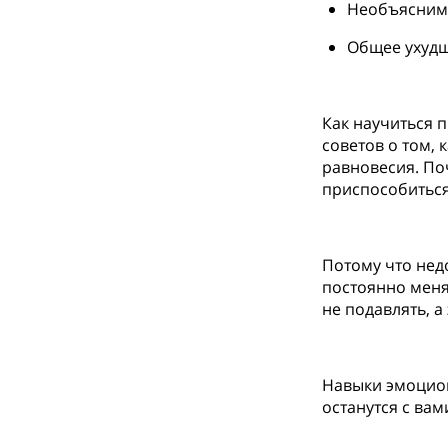
Необъяснима
Общее ухудш
⠀
Как научиться 
советов о том,
равновесия. Поч
приспособиться
⠀
Потому что нед
постоянно меня
не подавлять, а
⠀
Навыки эмоцион
останутся с вам
⠀