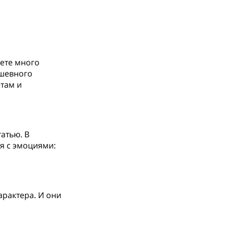
нете много
ушевного
етам и
атью. В
я с эмоциями:
рактера. И они