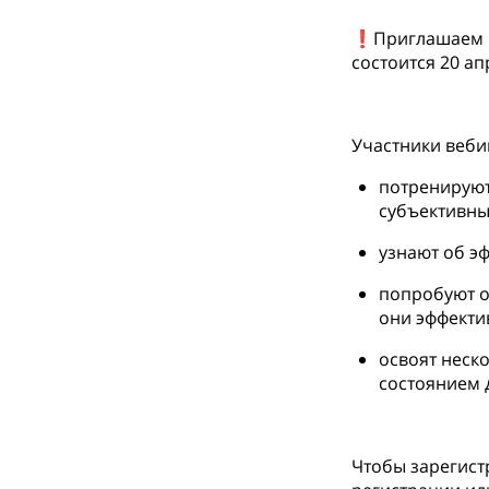
❗Приглашаем в
состоится 20 апр
⠀
Участники веби
потренируют
субъективны
узнают об э
попробуют о
они эффекти
освоят неск
состоянием 
⠀
Чтобы зарегист