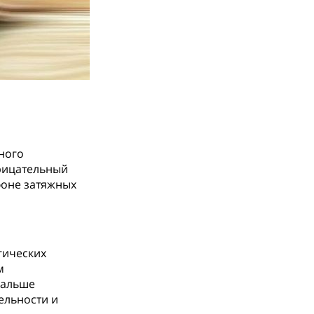
ьного
рицательный
фоне затяжных
гических
м
дальше
ельности и