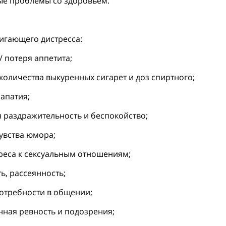
ые проблемы со здоровьем.
игающего дистресса:
 потеря аппетита;
количества выкуренных сигарет и доз спиртного;
 апатия;
раздражительность и беспокойство;
чувства юмора;
реса к сексуальным отношениям;
ь, рассеянность;
потребности в общении;
ная ревность и подозрения;