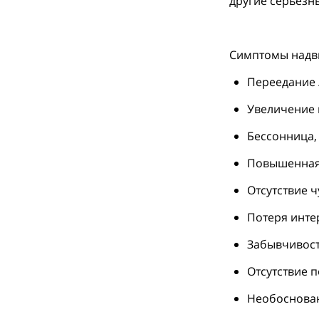
другие серьёзн
⠀
Симптомы надв
Переедание /
Увеличение 
Бессонница,
Повышенная 
Отсутствие 
Потеря инте
Забывчивост
Отсутствие 
Необоснован