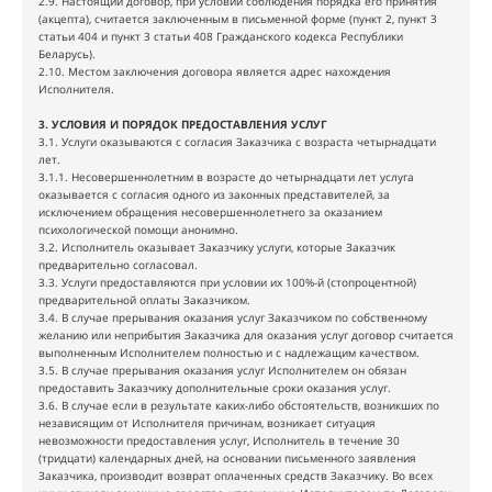
2.9. Настоящий договор, при условии соблюдения порядка его принятия
(акцепта), считается заключенным в письменной форме (пункт 2, пункт 3
статьи 404 и пункт 3 статьи 408 Гражданского кодекса Республики
Беларусь).
2.10. Местом заключения договора является адрес нахождения
Исполнителя.
3. УСЛОВИЯ И ПОРЯДОК ПРЕДОСТАВЛЕНИЯ УСЛУГ
3.1. Услуги оказываются с согласия Заказчика с возраста четырнадцати
лет.
3.1.1. Несовершеннолетним в возрасте до четырнадцати лет услуга
оказывается с согласия одного из законных представителей, за
исключением обращения несовершеннолетнего за оказанием
психологической помощи анонимно.
3.2. Исполнитель оказывает Заказчику услуги, которые Заказчик
предварительно согласовал.
3.3. Услуги предоставляются при условии их 100%-й (стопроцентной)
предварительной оплаты Заказчиком.
3.4. В случае прерывания оказания услуг Заказчиком по собственному
желанию или неприбытия Заказчика для оказания услуг договор считается
выполненным Исполнителем полностью и с надлежащим качеством.
3.5. В случае прерывания оказания услуг Исполнителем он обязан
предоставить Заказчику дополнительные сроки оказания услуг.
3.6. В случае если в результате каких-либо обстоятельств, возникших по
независящим от Исполнителя причинам, возникает ситуация
невозможности предоставления услуг, Исполнитель в течение 30
(тридцати) календарных дней, на основании письменного заявления
Заказчика, производит возврат оплаченных средств Заказчику. Во всех