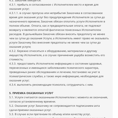
4.3. Заказчик обязуется:
4.3.1. прибыть в согласованное с Исполнителем место и время для
оказания услуг;
4.3.1.1. в случае пропуска или неприбытия Заказчика в согласованное
время для оказания услуг без предупреждения Исполнителя за сутки до
назначенного времени, Заказчик обязан оплатить услуги Исполнителя в
полном объеме. Оплата, как и предварительная оплата, не подлежат
возврату и являются оплатой фактически понесенных Исполнителем
расходов. В дальнейшем Заказчик обязан вносить предоплату не менее
чем за сутки до оказания Услуги, а Исполнитель имеет право не оказывать
услуги Заказчику без внесения предоплаты не менее чем за сутки до
оказания услуги;
4.3.2. бережно относиться к оборудованию, материалам и другому
имуществу Исполнителя, а в случае причинения ущерба возместить его
стоимость;
4.3.3. предоставить Исполнителю информацию о состоянии здоровья,
перенесенных и имеющихся заболеваниях психического характера,
проведенных ранее обследованиях и лечении, постановке на учет в
психиатрических службах, а также иную информацию, необходимую для
оказания услуг;
4.3.4. выполнять рекомендации психолога, сотрудничать с ним.
5. ПРИЕМКА ОКАЗАННЫХ УСЛУГ
5.1. Услуги считаются оказанными Исполнителем с момента их окончания,
согласно установленному времени.
5.2. Оказание услуг Заказчику не сопровождается подписанием акта
сдачи-приемки оказанных услуг.
5.3. В случае если претензии по объему и/или качеству услуг,