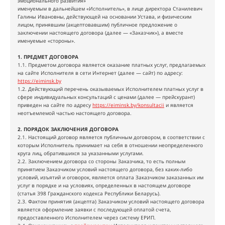
эмоционального развития»
именуемым в дальнейшем «Исполнитель», в лице директора Станилевич
Галины Ивановны, действующей на основании Устава, и физическим
лицом, принявшим (акцептовавшим) публичное предложение о
заключении настоящего договора (далее — «Заказчик»), а вместе
именуемые «стороны».
1. ПРЕДМЕТ ДОГОВОРА
1.1. Предметом договора является оказание платных услуг, предлагаемых
на сайте Исполнителя в сети Интернет (далее — сайт) по адресу:
https://eiminsk.by
1.2. Действующий перечень оказываемых Исполнителем платных услуг в
сфере индивидуальных консультаций с ценами (далее — прейскурант)
приведен на сайте по адресу
https://eiminsk.by/konsultacii
и является
неотъемлемой частью настоящего договора.
2. ПОРЯДОК ЗАКЛЮЧЕНИЯ ДОГОВОРА
2.1. Настоящий договор является публичным договором, в соответствии с
которым Исполнитель принимает на себя в отношении неопределенного
круга лиц, обратившихся за указанными услугами.
2.2. Заключением договора со стороны Заказчика, то есть полным
принятием Заказчиком условий настоящего договора, без каких-либо
условий, изъятий и оговорок, является оплата Заказчиком заказанных им
услуг в порядке и на условиях, определенных в настоящем договоре
(статья 398 Гражданского кодекса Республики Беларусь).
2.3. Фактом принятия (акцепта) Заказчиком условий настоящего договора
является оформление заявки с последующей оплатой счета,
предоставленного Исполнителем через систему ЕРИП.