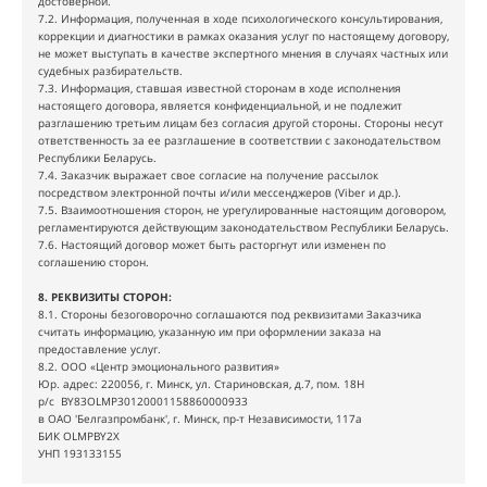
достоверной.
7.2. Информация, полученная в ходе психологического консультирования,
коррекции и диагностики в рамках оказания услуг по настоящему договору,
не может выступать в качестве экспертного мнения в случаях частных или
судебных разбирательств.
7.3. Информация, ставшая известной сторонам в ходе исполнения
настоящего договора, является конфиденциальной, и не подлежит
разглашению третьим лицам без согласия другой стороны. Стороны несут
ответственность за ее разглашение в соответствии с законодательством
Республики Беларусь.
7.4. Заказчик выражает свое согласие на получение рассылок
посредством электронной почты и/или мессенджеров (Viber и др.).
7.5. Взаимоотношения сторон, не урегулированные настоящим договором,
регламентируются действующим законодательством Республики Беларусь.
7.6. Настоящий договор может быть расторгнут или изменен по
соглашению сторон.
8. РЕКВИЗИТЫ СТОРОН:
8.1. Стороны безоговорочно соглашаются под реквизитами Заказчика
считать информацию, указанную им при оформлении заказа на
предоставление услуг.
8.2. ООО «Центр эмоционального развития»
Юр. адрес: 220056, г. Минск, ул. Стариновская, д.7, пом. 18Н
р/с BY83OLMP30120001158860000933
в ОАО 'Белгазпромбанк', г. Минск, пр-т Независимости, 117а
БИК OLMPBY2X
УНП 193133155