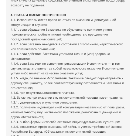
иных случаях денежные средства, уплаченные Исполнителем по Договору,
возврату не подлежат.
4. ПРАВА И ОБЯЗАННОСТИ СТОРОН
4.1. Исполнитель имеет право на отказ от оказания индивидуальной
консультации в случаях:
4.1.1. если обращение Заказчика не обусловлено наличием у него
психологических проблем и (или) необходимостью преодоления
последствий кризисных ситуаций;
4.1.2. если Заказчик находится в состоянии алкогольного, наркотического
или токсического опьянения;
4.1.3. если действия Заказчика угрожают жизни и (или) здоровью
Исполнителя;
4.1.4. если Заказчик не выполняет рекомендации Исполнителя — в том
случае, когда это влечет за собой невозможность оказания Исполнителем
услуги либо влияет на качество оказания услуг;
4.1.5. когда, по мнению Исполнителя, Заказчика следует перенаправить к
другому специалисту, более соответствующему потребностям Заказчика и
его состоянию;
4.1.6. при отсутствии авансового платежа.
4.2. Заказчик при оказании ему психологической помощи имеет право на:
4.2.1. уважительное и гуманное отношение;
4.2.2. получение индивидуальной консультации независимо от пола, расы,
национальности, имущественного положения, религиозных убеждений и
других обстоятельств;
4.2.3. выбор формы и способа оказания индивидуальной консультации;
4.2.4. сохранения профессиональной тайны с учетом требований Закона
Республики Беларусь «Об оказании психологической помощи»;