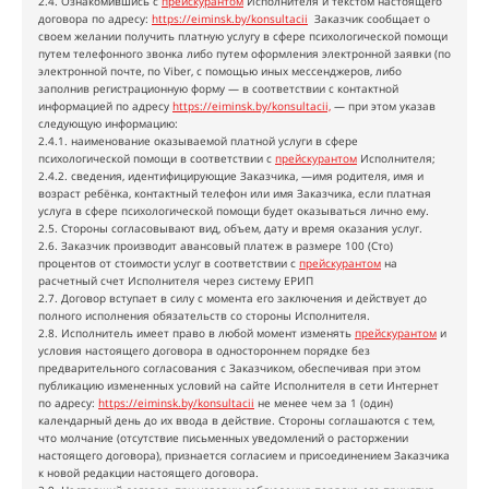
2.4. Ознакомившись с
прейскурантом
Исполнителя и текстом настоящего
договора по адресу:
https://eiminsk.by/konsultacii
Заказчик сообщает о
своем желании получить платную услугу в сфере психологической помощи
путем телефонного звонка либо путем оформления электронной заявки (по
электронной почте, по Viber, с помощью иных мессенджеров, либо
заполнив регистрационную форму — в соответствии с контактной
информацией по адресу
https://eiminsk.by/konsultacii,
— при этом указав
следующую информацию:
2.4.1. наименование оказываемой платной услуги в сфере
психологической помощи в соответствии с
прейскурантом
Исполнителя;
2.4.2. сведения, идентифицирующие Заказчика, —имя родителя, имя и
возраст ребёнка, контактный телефон или имя Заказчика, если платная
услуга в сфере психологической помощи будет оказываться лично ему.
2.5. Стороны согласовывают вид, объем, дату и время оказания услуг.
2.6. Заказчик производит авансовый платеж в размере 100 (Сто)
процентов от стоимости услуг в соответствии с
прейскурантом
на
расчетный счет Исполнителя через систему ЕРИП
2.7. Договор вступает в силу с момента его заключения и действует до
полного исполнения обязательств со стороны Исполнителя.
2.8. Исполнитель имеет право в любой момент изменять
прейскурантом
и
условия настоящего договора в одностороннем порядке без
предварительного согласования с Заказчиком, обеспечивая при этом
публикацию измененных условий на сайте Исполнителя в сети Интернет
по адресу:
https://eiminsk.by/konsultacii
не менее чем за 1 (один)
календарный день до их ввода в действие. Стороны соглашаются с тем,
что молчание (отсутствие письменных уведомлений о расторжении
настоящего договора), признается согласием и присоединением Заказчика
к новой редакции настоящего договора.