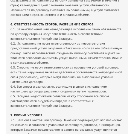
оказываемых Исполнителем, не были заявлены Заказчиком в течение 3
(Трех) календарных дней с момента оказания услуги, обязанности
Исполнителя по договору считаются выполненными, а услуги считаются
оказанными в срок, качественно и в полном объеме.
6. ОТВЕТСТВЕННОСТЬ СТОРОН, РАЗРЕШЕНИЕ СПОРОВ
6.1. За неисполнение или ненадлежащее исполнение своих обязательств
по договору стороны несут ответственность в соответствии с
законодательством Республики Беларусь.
6.2. Исполнитель не несет ответственности за несоответствие
предоставленной услуги ожиданиям Заказчика и/или за его субъективную
оценку. Такое несоответствие ожиданиям и/или субъективная оценка не
являются основаниями считать услуги оказанными некачественно, или не
в согласованном объеме.
6.3. Стороны не несут ответственности за нарушение условий договора,
если такое нарушение вызвано действием обстоятельств непреодолимой
силы (форс-мажор), которые могут повлиять на выполнение условий
настоящего договора.
6.4. Все споры и разногласия, возникшие в связи с исполнением
настоящего договора, решаются сторонами путем переговоров.
6.5. В случае недостижения согласия между сторонами все споры
рассматриваются в судебном порядке в соответствии с
законодательством Республики Беларусь.
7. ПРОЧИЕ УСЛОВИЯ
7.1. Заключая настоящий договор, Заказчик подтверждает, что полностью
ознакомлен и согласен с условиями настоящего договора, а информация,
которую Заказчик предоставляет в заявке на оказание услуг, является